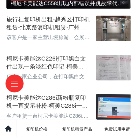
柯尼卡美能达C558出现内部错误并跳故障代码C5403-柯美C558跳故障代码C5403故障如何处理
旅行社复印机出租-越秀区打印机
租赁-北京路复印机租赁-广州打
印机出租
该客户是一家主营出境旅游、会展综
合服务的国际旅行社，集团总部设立
于北京，广州分公司坐落于越秀区北
柯尼卡美能达C226i打印黑白文
京路地铁站周边，日常业务涉及大量
合同、行程单、会展资料、宣传彩页
件出现一条淡红色印记-柯美
打印输出，文档打印复印量大。广州
C226i打印有一条淡红色文件故
广州一家企业公司，在打印黑白文件
分公司此前一直在使用 2 台老旧佳能
障如何处理
时，文件上层都会出现一条淡红色印
彩色复印机，采用传统租赁合作模
记，复印出来也是都会有这种故障发
式，合约以 3 年为周期持续续签，合
柯尼卡美能达C286i新粉瓶复印
生，扫描功能正常，用户打印几张后
作年限已久。老设备机器型号偏旧，
故障依旧，随后收到客户反馈后广州
机一直提示补粉-柯美C286i一直
设备老化，长期受原有合约约束
欧菲斯办公服务售后技术人员立马赶
提示补粉故障如何处理
客户租赁一台柯尼卡美能达C286i,在
往客户正常维修处理。广州复印机租
使用3个多月后，碳粉刚好用完了，
赁服务区域，广州市越秀区、荔湾
复印机价格
复印机租赁产品
免费试用申请
客户新换一支新碳粉后,复印机屏幕
区、天河区、海珠区、白云区、番禺
柯尼卡美能达C300i复印机屏幕