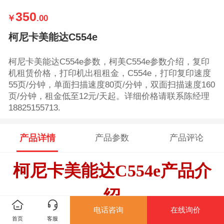
350
￥
.00
柯尼卡美能达C554e
柯尼卡美能达C554e参数，柯美C554e参数介绍，复印
机租赁价格，打印机出租租金，C554e，打印复印速度
55页/分钟，单面扫描速度80页/分钟，双面扫描速度160
页/分钟，租金低至12元/天起。详细价格请联系陈经理
18825155713.
产品详情
产品参数
产品评论
柯尼卡美能达C554e产品介
绍
电话咨询
在线询价
柯美C554e_
价格_参数_规格_产品介绍
首页
客服